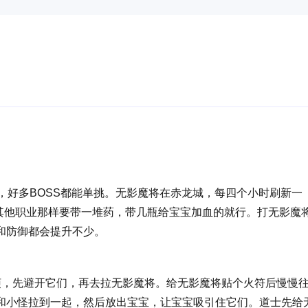
，好多BOSS都能单挑。无影魔将在赤龙城，每四个小时刷新一
像其他职业那样要带一堆药，带几瓶给宝宝加血的就行。打无影魔
和防御都会提升不少。
，先避开它们，再去拉无影魔将。给无影魔将贴个火符后慢慢
和小怪拉到一起，然后放出宝宝，让宝宝吸引住它们。道士先给