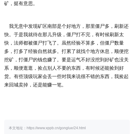
矿，挺有意思。
我无意中发现矿区南部是个好地方，那里僵尸多，刷新还
快。于是我就待在那儿升级，僵尸打不完，有时候刷新太
快，法师都被僵尸打飞了。虽然经验不算多，但僵尸数量
多，打多了经验自然就多。打累了就找个地方休息，顺便挖
挖矿，打僵尸的钱也赚了。要是运气不好没挖到好矿也没关
系，顺便逛逛，捡点别人不要的东西，有时候还能捡到好
货。有些顶级玩家会丢一些对我来说很不错的东西，我捡起
来回城卖掉，还是能赚一笔。
本文地址：https://www.xppb.cn/gonglue/24.html