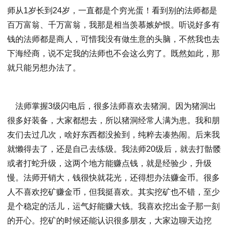
师从1岁长到24岁，一直都是个穷光蛋！看到别的法师都是
百万富翁、千万富翁，我那是相当羡慕嫉妒恨。听说好多有
钱的法师都是商人，可惜我没有做生意的头脑，不然我也去
下海经商，说不定我的法师也不会这么穷了。既然如此，那
就只能另想办法了。
法师掌握3级闪电后，很多法师喜欢去猪洞。因为猪洞出
很多好装备，大家都想去，所以猪洞经常人满为患。我和朋
友们去过几次，啥好东西都没捡到，纯粹去凑热闹。后来我
就懒得去了，还是自己去练级。我法师20级后，就去打骷髅
或者打蛇升级，这两个地方能赚点钱，就是经验少，升级
慢。法师开销大，钱很快就花光，还得想办法赚金币。很多
人不喜欢挖矿赚金币，但我挺喜欢。其实挖矿也不错，至少
是个稳定的活儿，运气好能赚大钱。我喜欢挖出金子那一刻
的开心。挖矿的时候还能认识很多朋友，大家边聊天边挖