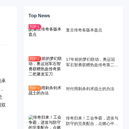
Top News
复古传奇各版本盘点
17年前的梦幻联动，奥运冠
军石智勇获赠热血传奇第二把
屠龙宝刀
能承
对付用刺杀剑术战士的办法
，
之
因双
传奇归来！工会争霸，进攻与
防守的完美配合，点燃心中的