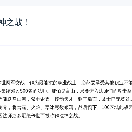
法神之战！
传世两军交战，作为最能抗的职业战士，必然要承受其他职业不
各集结超过500名的法师。哪怕是高山，只要进入法师们的攻击拳
呼啸跃马山河，紫电雷霆，搅动天才。到了后面，战士已无英雄
骨，将雷霆、火焰、寒冰尽数倾泻，然后倒下。106区域此战
因法师之多冠绝传世而被称作法神之战。